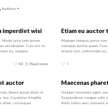
Authors
 imperdiet wisi
Etiam eu auctor 
la. Morbi urna sem ipsum,
Aliquam tempus purus non 
at vestibulum. Cras est et
volutpat lacinia quam. Fusce
tate eu, semper.
ornare non, sollicitudin eu, 
50
Read more
0
nt auctor
Maecenas pharetr
rum, libero ipsum dolor in
Integer nonummy eget, aucto
, leo. Curabitur fringilla
Suspendisse congue odio vi
ie vitae, consequat
dolor tellus wisi, posuere e