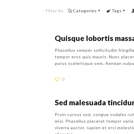
Filter by
Categories
Tags
Quisque lobortis massa
Phasellus semper sollicitudin fringil
tempor eros quis mauris. Nunc placer
purus scelerisque sem. Aenean vulpu
0
Sed malesuada tincidu
Proin cursus sed, congue sodales rut
wisi. Phasellus placerat tempor varius
viverra auctor, sapien et orci molest