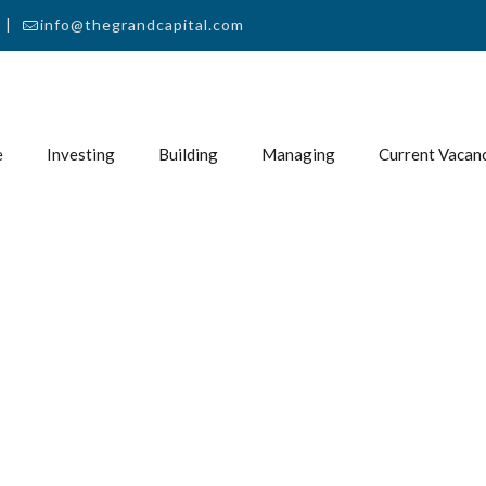
 |
info@thegrandcapital.com
e
Investing
Building
Managing
Current Vacan