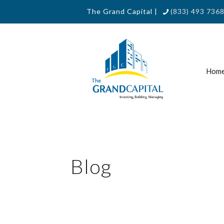
The Grand Capital |
(833) 493 7368
Hom
Blog